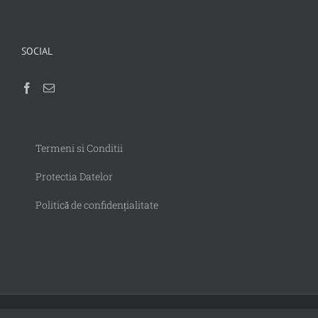
SOCIAL
Termeni si Conditii
Protectia Datelor
Politică de confidențialitate
© Copyright 2012 -
2026 | InmatriculariMoka by | Powered by
Web