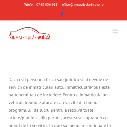
Skip
Telefon: 0745 036 955
|
office@inmatricularimoka.ro
to
Facebook
content
Daca esti persoana fizica sau juridica si ai nevoie de
servicii de inmatriculari auto, InmatriculariMoka este
partenerul tau de incredere. Pentru a inmatricula un
vehicul, treubuie alocate cateva zile din timpul
programului de lucru pentru a rezolva toate
actele/platile si, din pacate, acestea se suprapun cu
orarul de la serviciu. Tu poti sa mergi in continuare la