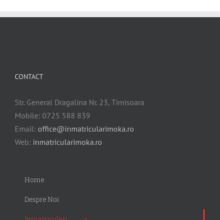
CONTACT
Str. General Dragalina Nr. 23, Timisoara
Mobile: 0725 588 839
Email:
office@inmatricularimoka.ro
Web:
inmatricularimoka.ro
Home
Despre Noi
Inmatriculari